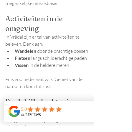
toegankelijke uitvalsbasis.
Activiteiten in de 
omgeving
In Vrådal zijn er tal van activiteiten te 
beleven. Denk aan:
Wandelen
 door de prachtige bossen
Fietsen
 langs schilderachtige paden
Vissen
 in de heldere meren
Er is voor ieder wat wils. Geniet van de 
natuur en kom tot rust.
Boek Lille Lodge via 
Furuheimlodge.com
Ben jij of iemand in je reisgezelschap 
afhankelijk van een rolstoel of 