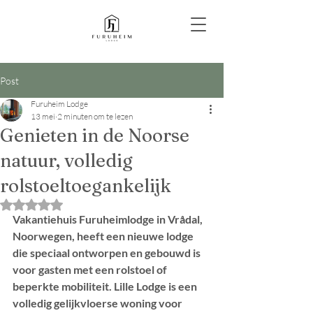
Post
Furuheim Lodge
13 mei
2 minuten om te lezen
Genieten in de Noorse
natuur, volledig
rolstoeltoegankelijk
Beoordeeld met NaN uit 5 sterren.
Vakantiehuis Furuheimlodge in Vrådal, 
Noorwegen, heeft een nieuwe lodge 
die speciaal ontworpen en gebouwd is 
voor gasten met een rolstoel of 
beperkte mobiliteit. Lille Lodge is een 
volledig gelijkvloerse woning voor 